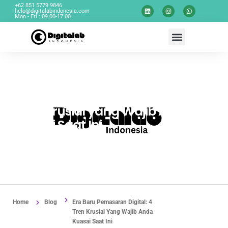
+62 851 5779 9846
helo@digitalabindonesia.com
Mon - Fri : 09.00-17.00
Era Baru Pemasaran Digital: 4
Tren Krusial yang Wajib Anda
Kuasai Saat Ini
By
M Kamil
October 21, 2025
No Comments
Home
Blog
Era Baru Pemasaran Digital: 4
Tren Krusial Yang Wajib Anda
Kuasai Saat Ini