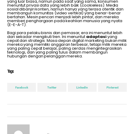
yang luar biasa, namun pada saat yang sama, konsumen
menuntut privasi data yang lebih baik (cookieless). Media
sosial dibanjiri konten, namun hanya yang terasa otentik dan
membangun komunitas (video vertikal) yang benar-benar
bertahan. Mesin pencari menjadi lebih pintar, dan mereka
memberi penghargaan pada keahlian manusia yang nyata
(E-E-A-T).
Bagi para pelaku bisnis dan pemasar, era ini menuntut lebih
dari sekadar mengikuti tren. Ini menuntut
adaptasi
yang
cepat dan strategis. Masa depan digital marketing bukan milik
mereka yang memiliki anggaran terbesar, tetapi milik mereka
yang paling cepat belajar, paling cerdas mengintegrasikan
teknologi, dan yang paling tulus dalam membangun
hubungan dengan pelanggan mereka.
Tags :
Facebook
Twitter
LinkedIn
Pinterest