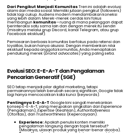
Dari Pengikut Menjadi Komunitas
Tren ini adalah evolusi
alami dari media sosial. Memiliki jutaan pengikut (followers)
tidak lagi cukup. Audiens modern mendambakan koneksi
yang lebih dalam. Merek-merek cerdas kini fokus
membangun
komunitas
—ruang di mana pelanggan dapat
berinteraksi satu sama lain dan dengan merek itu sendiri
(misalnya melalui grup Discord, kanal Telegram, atau grup
Facebook eksklusif).
Pemasaran berbasis komunitas berfokus pada retensi dan
loyalitas, bukan hanya akuisisi. Dengan memberikan nilai
eksklusif kepada anggota komunitas, Anda menciptakan
pendukung merek (
brand advocates
) yang paling setia.
Evolusi SEO: E-E-A-T dan Pengalaman
Pencarian Generatif (SGE)
SEO tetap menjadi pilar digital marketing, tetapi
permainannya telah berubah secara signifikan. Google tidak
lagi hanya mencocokkan kata kunci (keywords).
Pentingnya E-E-A-T
Google kini sangat menekankan
konsep E-E-A-T, yang merupakan singkatan dari
Experience
(Pengalaman),
Expertise
(Keahlian),
Authoritativeness
(Otoritas), dan
Trustworthiness
(Kepercayaan).
Experience:
Apakah penulis konten memiliki
pengalaman langsung dengan topik tersebut?
(Misalnya, ulasan produk yang benar-benar dicoba).