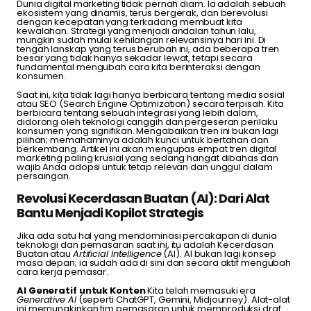
Dunia digital marketing tidak pernah diam. Ia adalah sebuah
ekosistem yang dinamis, terus bergerak, dan berevolusi
dengan kecepatan yang terkadang membuat kita
kewalahan. Strategi yang menjadi andalan tahun lalu,
mungkin sudah mulai kehilangan relevansinya hari ini. Di
tengah lanskap yang terus berubah ini, ada beberapa tren
besar yang tidak hanya sekadar lewat, tetapi secara
fundamental mengubah cara kita berinteraksi dengan
konsumen.
Saat ini, kita tidak lagi hanya berbicara tentang media sosial
atau SEO (Search Engine Optimization) secara terpisah. Kita
berbicara tentang sebuah integrasi yang lebih dalam,
didorong oleh teknologi canggih dan pergeseran perilaku
konsumen yang signifikan. Mengabaikan tren ini bukan lagi
pilihan; memahaminya adalah kunci untuk bertahan dan
berkembang. Artikel ini akan mengupas empat tren digital
marketing paling krusial yang sedang hangat dibahas dan
wajib Anda adopsi untuk tetap relevan dan unggul dalam
persaingan.
Revolusi Kecerdasan Buatan (AI): Dari Alat
Bantu Menjadi Kopilot Strategis
Jika ada satu hal yang mendominasi percakapan di dunia
teknologi dan pemasaran saat ini, itu adalah Kecerdasan
Buatan atau
Artificial Intelligence
(AI). AI bukan lagi konsep
masa depan; ia sudah ada di sini dan secara aktif mengubah
cara kerja pemasar.
AI Generatif untuk Konten
Kita telah memasuki era
Generative AI
(seperti ChatGPT, Gemini, Midjourney). Alat-alat
ini memungkinkan tim pemasaran untuk memproduksi draf