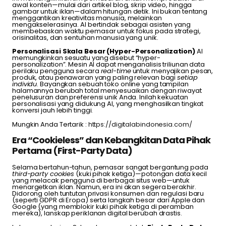
awal konten—mulai dari artikel blog, skrip video, hingga
gambar untuk iklan—dalam hitungan detik. Ini bukan tentang
menggantikan kreativitas manusia, melainkan
mengakselerasinya. AI bertindak sebagai asisten yang
membebaskan waktu pemasar untuk fokus pada strategi,
orisinalitas, dan sentuhan manusia yang unik.
Personalisasi Skala Besar (Hyper-Personalization)
AI
memungkinkan sesuatu yang disebut “hyper-
personalization”. Mesin AI dapat menganalisis triliunan data
perilaku pengguna secara
real-time
untuk menyajikan pesan,
produk, atau penawaran yang paling relevan bagi
setiap
individu
. Bayangkan sebuah toko online yang tampilan
halamannya berubah total menyesuaikan dengan riwayat
penelusuran dan preferensi unik Anda. Inilah kekuatan
personalisasi yang didukung AI, yang menghasilkan tingkat
konversi jauh lebih tinggi.
Mungkin Anda Tertarik :
https://digitalabindonesia.com/
Era “Cookieless” dan Kebangkitan Data Pihak
Pertama (First-Party Data)
Selama bertahun-tahun, pemasar sangat bergantung pada
third-party cookies
(kuki pihak ketiga)—potongan data kecil
yang melacak pengguna di berbagai situs web—untuk
menargetkan iklan. Namun, era ini akan segera berakhir.
Didorong oleh tuntutan privasi konsumen dan regulasi baru
(seperti GDPR di Eropa) serta langkah besar dari Apple dan
Google (yang memblokir kuki pihak ketiga di peramban
mereka), lanskap periklanan digital berubah drastis.