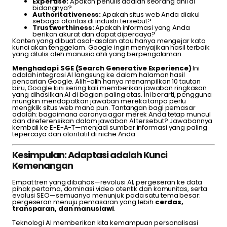
Expertise:
Apakah penulis adalah seorang ahli di
bidangnya?
Authoritativeness:
Apakah situs web Anda diakui
sebagai otoritas di industri tersebut?
Trustworthiness:
Apakah informasi yang Anda
berikan akurat dan dapat dipercaya?
Konten yang dibuat asal-asalan atau hanya mengejar kata
kunci akan tenggelam. Google ingin menyajikan hasil terbaik
yang ditulis oleh manusia ahli yang berpengalaman.
Menghadapi SGE (Search Generative Experience)
Ini
adalah integrasi AI langsung ke dalam halaman hasil
pencarian Google. Alih-alih hanya menampilkan 10 tautan
biru, Google kini sering kali memberikan jawaban ringkasan
yang dihasilkan AI di bagian paling atas. Ini berarti, pengguna
mungkin mendapatkan jawaban mereka tanpa perlu
mengklik situs web mana pun. Tantangan bagi pemasar
adalah: bagaimana caranya agar merek Anda tetap muncul
dan direferensikan dalam jawaban AI tersebut? Jawabannya
kembali ke E-E-A-T—menjadi sumber informasi yang paling
tepercaya dan otoritatif di niche Anda.
Kesimpulan: Adaptasi adalah Kunci
Kemenangan
Empat tren yang dibahas—revolusi AI, pergeseran ke data
pihak pertama, dominasi video otentik dan komunitas, serta
evolusi SEO—semuanya menunjuk pada satu tema besar:
pergeseran menuju pemasaran yang lebih
cerdas,
transparan, dan manusiawi
.
Teknologi AI memberikan kita kemampuan personalisasi