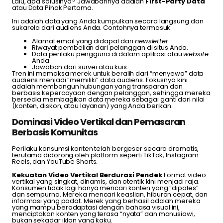
Lalu, apa solusinya? Jawabannya adalah
First-Party Data
atau Data Pihak Pertama.
Ini adalah data yang Anda kumpulkan secara langsung dan
sukarela dari audiens Anda. Contohnya termasuk:
Alamat email yang didapat dari
newsletter
.
Riwayat pembelian dari pelanggan di situs Anda.
Data perilaku pengguna di dalam aplikasi atau
website
Anda.
Jawaban dari survei atau kuis.
Tren ini memaksa merek untuk beralih dari “menyewa” data
audiens menjadi “memiliki” data audiens. Fokusnya kini
adalah membangun hubungan yang transparan dan
berbasis kepercayaan dengan pelanggan, sehingga mereka
bersedia membagikan data mereka sebagai ganti dari nilai
(konten, diskon, atau layanan) yang Anda berikan.
Dominasi Video Vertikal dan Pemasaran
Berbasis Komunitas
Perilaku konsumsi konten telah bergeser secara dramatis,
terutama didorong oleh platform seperti TikTok, Instagram
Reels, dan YouTube Shorts.
Kekuatan Video Vertikal Berdurasi Pendek
Format video
vertikal yang singkat, dinamis, dan otentik kini menjadi raja.
Konsumen tidak lagi hanya mencari konten yang “dipoles”
dan sempurna. Mereka mencari keaslian, hiburan cepat, dan
informasi yang padat. Merek yang berhasil adalah mereka
yang mampu beradaptasi dengan bahasa visual ini,
menciptakan konten yang terasa “nyata” dan manusiawi,
bukan sekadar iklan yang kaku.