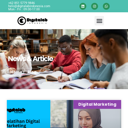
+62 851 5779 9846
helo@digitalabindonesia.com
Mon - Fri : 09.00-17.00
News & Article
Home
Blog
Digital Marketing