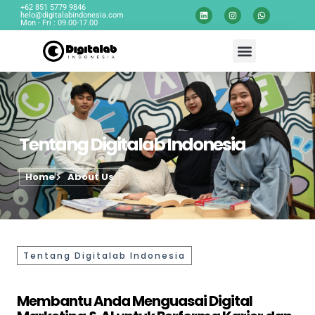
+62 851 5779 9846
helo@digitalabindonesia.com
Mon - Fri : 09.00-17.00
Tentang Digitalab Indonesia
Home
About Us
Tentang Digitalab Indonesia
Membantu Anda Menguasai Digital