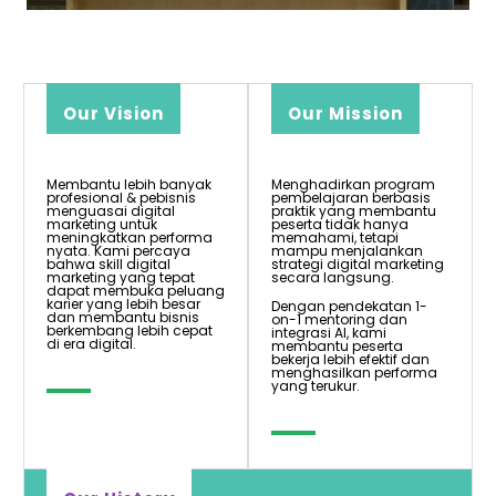
Our Vision
Our Mission
Membantu lebih banyak
Menghadirkan program
profesional & pebisnis
pembelajaran berbasis
menguasai digital
praktik yang membantu
marketing untuk
peserta tidak hanya
meningkatkan performa
memahami, tetapi
nyata. Kami percaya
mampu menjalankan
bahwa skill digital
strategi digital marketing
marketing yang tepat
secara langsung.
dapat membuka peluang
karier yang lebih besar
Dengan pendekatan 1-
dan membantu bisnis
on-1 mentoring dan
berkembang lebih cepat
integrasi AI, kami
di era digital.
membantu peserta
bekerja lebih efektif dan
menghasilkan performa
yang terukur.