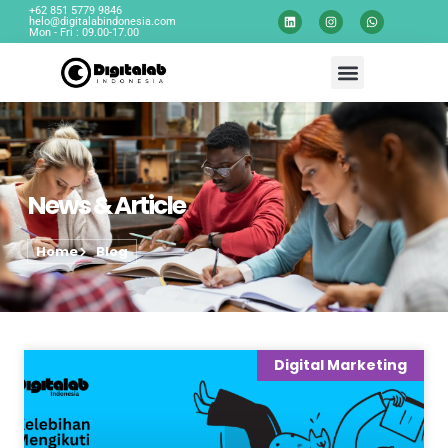
+62 851 5779 9846
helo@digitalabindonesia.com
Mon - Fri : 09.00-17.00
News & Article
Home
Blog
Digital Marketing