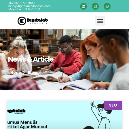
+62 851 5779 9846
helo@digitalabindonesia.com
Mon - Fri : 09.00-17.00
News & Article
Home
Blog
SEO