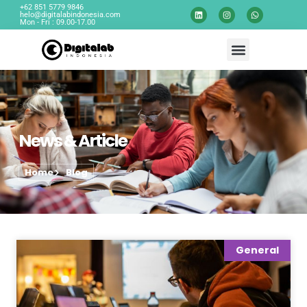
+62 851 5779 9846
helo@digitalabindonesia.com
Mon - Fri : 09.00-17.00
News & Article
Home
Blog
General