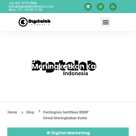
+62 851 5779 9846
helo@digitalabindonesia.com
Mon - Fri : 09.00-17.00
Pentingnya Sertifikasi BNSP
Untuk Meningkatkan Karier
By
Digitalab
July 5, 2025
No Comments
Home
Blog
Pentingnya Sertifikasi BNSP
Untuk Meningkatkan Karier
#
Digital Marketing