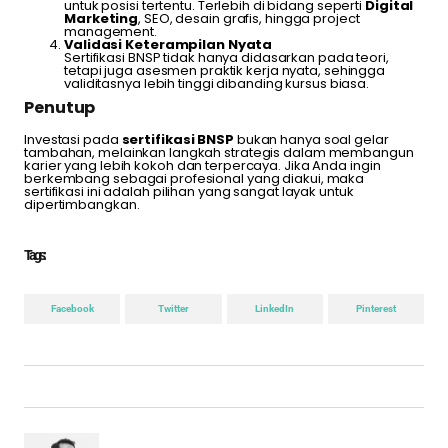
untuk posisi tertentu. Terlebih di bidang seperti
Digital
Marketing
, SEO, desain grafis, hingga project
management.
Validasi Keterampilan Nyata
Sertifikasi BNSP tidak hanya didasarkan pada teori,
tetapi juga asesmen praktik kerja nyata, sehingga
validitasnya lebih tinggi dibanding kursus biasa.
Penutup
Investasi pada
sertifikasi BNSP
bukan hanya soal gelar
tambahan, melainkan langkah strategis dalam membangun
karier yang lebih kokoh dan terpercaya. Jika Anda ingin
berkembang sebagai profesional yang diakui, maka
sertifikasi ini adalah pilihan yang sangat layak untuk
dipertimbangkan.
Tags :
Facebook
Twitter
LinkedIn
Pinterest