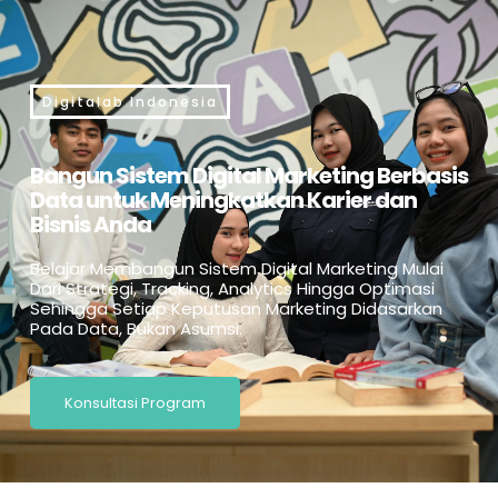
Digitalab Indonesia
Bangun Sistem Digital Marketing Berbasis
Data untuk Meningkatkan Karier dan
Bisnis Anda
Belajar Membangun Sistem Digital Marketing Mulai
Dari Strategi, Tracking, Analytics Hingga Optimasi
Sehingga Setiap Keputusan Marketing Didasarkan
Pada Data, Bukan Asumsi.
Konsultasi Program