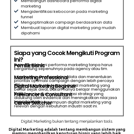
Membangun dashboard performa digital
marketing
Mengidentifikasi kebocoran pada marketing
funnel
Mengoptimalkan campaign berdasarkan data
Membuat laporan digital marketing yang mudah
dipahami
Siapa yang Cocok Mengikuti Program
Ini?
Pemilik Bisnis
Ingin memahami performa marketing tanpa harus
bergantung sepenuhnya pada agency atau tim.
Marketing Professional
Ingin mampu menganalisis data dan menentukan
prioritas optimasi campaign dengan lebih percaya
diri.
Digital Marketing Beginner
Ingin membangun fondasi digital marketing yang
benar sejak awal, bukan hanya belajar menggunakan
tools.
Freelancer & Consultant
Ingin memberikan rekomendasi strategi yang
didukung oleh evidence dan meningkatkan nilai jasa
kepada klien.
Career Switcher
Ingin memiliki kemampuan digital marketing yang
relevan dengan kebutuhan industri saat ini.
Digital Marketing bukan tentang menjalankan tools.
Digital Marketing adalah tentang membangun sistem yang
mampu menghasilkan keputusan bisnis yang lebih baik.